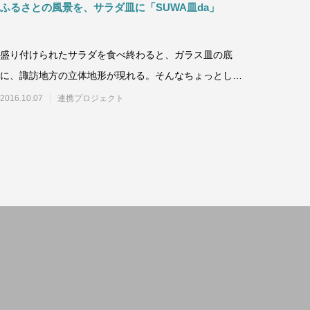
ふるさとの風景を、サラダ皿に「SUWA皿da」
盛り付けられたサラダを食べ終わると、ガラス皿の底
に、諏訪地方の立体地形が現れる。そんなちょっとした
サプライズで人気を集めている「SUWA皿
2016.10.07
連携プロジェクト