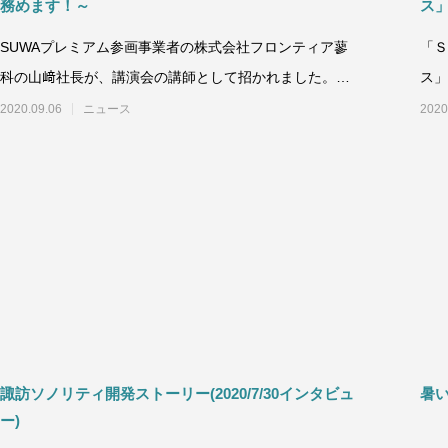
務めます！～
ス
SUWAプレミアム参画事業者の株式会社フロンティア蓼
「Ｓ
科の山﨑社長が、講演会の講師として招かれました。こ
ス」
の講演会は、諏訪市と諏訪商工会議所が
辺」
2020.09.06
ニュース
2020
諏訪ソノリティ開発ストーリー(2020/7/30インタビュ
暑い
ー)