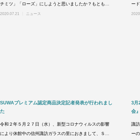
チミツ」「ローズ」にしようと思いましたか？もともと
ード
この3種類にしようと決めていたわ
月２
2020.07.21
ニュース
2020
SUWAプレミアム認定商品決定記者発表が行われまし
3月
た
会
令和２年５月２７日（水）、新型コロナウィルスの影響
諏訪
により休館中の信州諏訪ガラスの里におきまして、ＳＵ
ーの