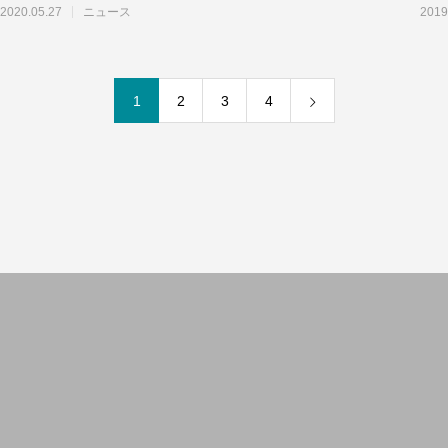
ＷＡプレミアム認定商品の記者発表が行われ
サー
2020.05.27
ニュース
2019
1
2
3
4