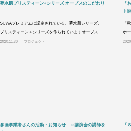
夢水肌プリスティーン+シリーズ オーブスのこだわり
「
ト
SUWAプレミアムに認定されている、夢水肌シリーズ、
「秋
プリスティーン＋シリーズを作られていますオーブス株
ホー
式会社さんの下諏訪工場を見学し、営業担
より
2020.11.30
プロジェクト
2020
参画事業者さんの活動・お知らせ ～講演会の講師を
「