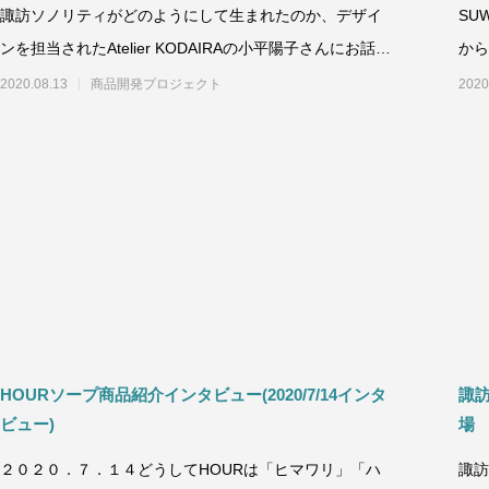
諏訪ソノリティがどのようにして生まれたのか、デザイ
SU
ンを担当されたAtelier KODAIRAの小平陽子さんにお話を
から
聞きました。&nbs
せる
2020.08.13
商品開発プロジェクト
2020
HOURソープ商品紹介インタビュー(2020/7/14インタ
諏
ビュー)
場
２０２０．７．１４どうしてHOURは「ヒマワリ」「ハ
諏訪