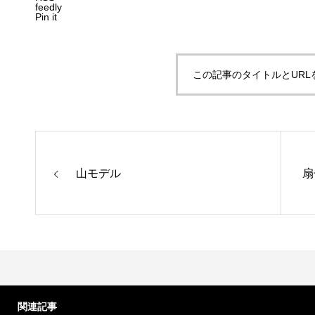
feedly
Pin it
この記事のタイトルとURL
山モデル
扇
関連記事