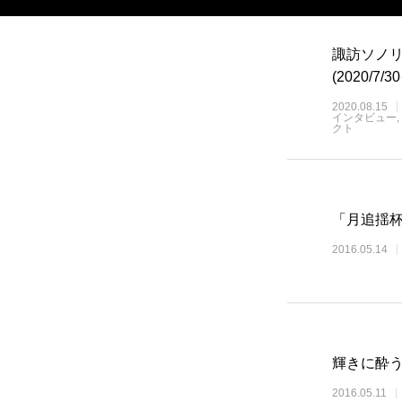
諏訪ソノ
(2020/7
2020.08.15
インタビュー
クト
「月追揺
2016.05.14
輝きに酔
2016.05.11