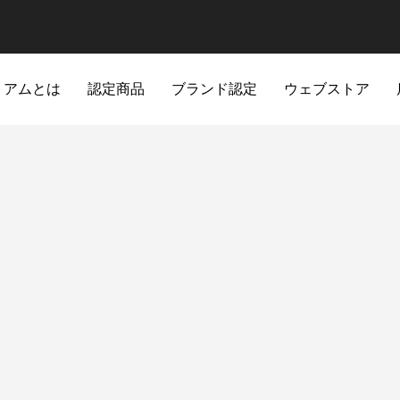
ミアムとは
認定商品
ブランド認定
ウェブストア
ミュージック
ワークスペース
ホビー・アウト