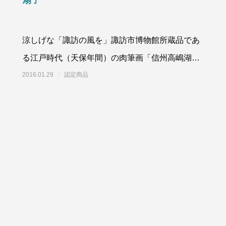
扇子
涼しげな「諏訪の風を」諏訪市博物館所蔵品であ
る江戸時代（天保年間）の肉筆画「信州高嶋湖水
之景」を基にし、ＳＵＷＡプレミアム参画企業・
2016.01.29
認定商品
tak