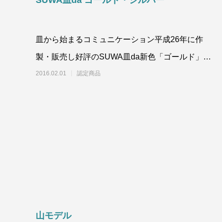
SUWA皿da ゴールド・シルバー
皿から始まるコミュニケーション平成26年に作
製・販売し好評のSUWA皿da新色「ゴールド」、
「シルバー」が登場。金・銀はともに純度99.
2016.02.01
認定商品
山モデル