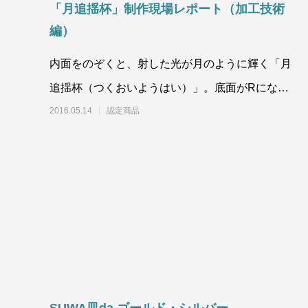
「月追揺杯」制作現場レポート（加工技術
編）
内面をのぞくと、射した光が月のように輝く「月
追揺杯（つくおいようはい）」。底面がRになっ
ており、揺れ動くフォルムも特徴的な酒器です。
2016.05.14
認定商品