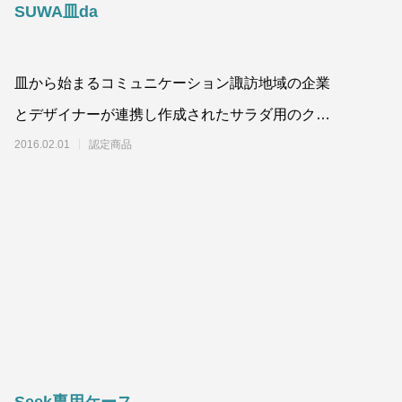
SUWA皿da
皿から始まるコミュニケーション諏訪地域の企業
ジュエリー・アクセサリー
インテリア
とデザイナーが連携し作成されたサラダ用のクリ
バッグ・小物
家電・日用品
キッチン・食器
スタルガラス製食器です。諏訪盆地が器状に見え
2016.02.01
認定商品
るこ