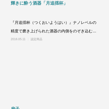
輝きに酔う酒器「月追揺杯」
『月追揺杯（つくおいようはい）』ナノレベルの
筆記用具
精度で磨き上げられた酒器の内側をのぞき込む
はがき・レター用品
と、杯の底に満月が揺れるように見えることか
2016.05.11
認定商品
ら、そ