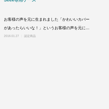
Seek専用ケース
お客様の声を元に生まれました「かわいいカバー
があったらいいな！」というお客様の声を元に、
「SUWAプレミアム」参画事業者同士（製造業と
2016.01.27
認定商品
革