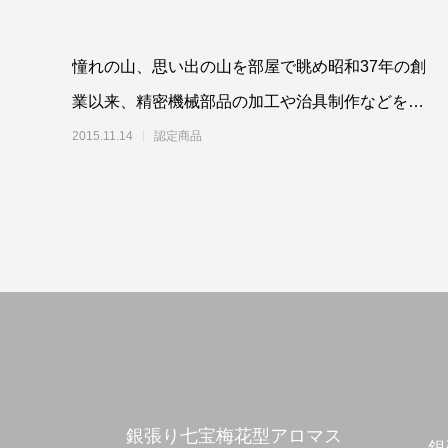
憧れの山、思い出の山を部屋で眺め昭和37年の創
業以来、精密機械部品の加工や治具制作などを制
作してきた工場の技術が大自然の美しさと力強さ
2015.11.14
認定商品
を形
銀張り七宝梅花型アロマス
銀