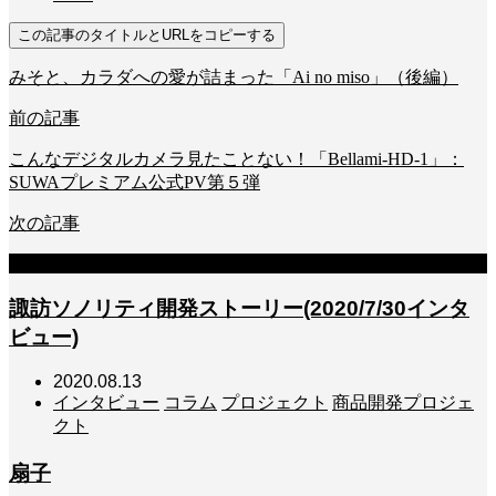
この記事のタイトルとURLをコピーする
みそと、カラダへの愛が詰まった「Ai no miso」（後編）
前の記事
こんなデジタルカメラ見たことない！「Bellami-HD-1」：
SUWAプレミアム公式PV第５弾
次の記事
関連記事
諏訪ソノリティ開発ストーリー(2020/7/30インタ
ビュー)
2020.08.13
インタビュー
コラム
プロジェクト
商品開発プロジェ
クト
扇子