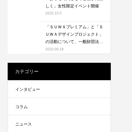
しく」女性限定イベント開催
2020.10.5
「ＳＵＷＡプレミアム」と「Ｓ
ＵＷＡデザインプロジェクト」
ジュエリー・アクセサリー
インテリア
バッグ・小物
家電・日用品
の活動について、一般財団法人
キッチン・食器
地域活性化センターさんの取材
2020.09.18
を受けました
カテゴリー
インタビュー
コラム
ニュース