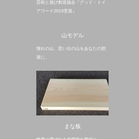
芸術と遊び創造協会『グッド・トイ
アワード2019受賞』
山モデル
憧れの山、思い出の山をあなたの部
屋に。
まな板