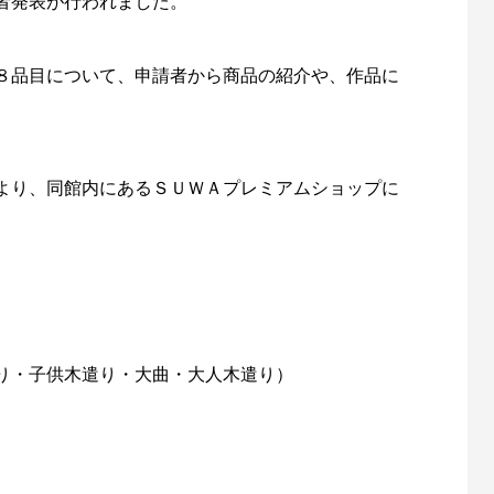
者発表が行われました。
８品目について、申請者から商品の紹介や、作品に
筆記用具
はがき・レター用品
より、同館内にあるＳＵＷＡプレミアムショップに
り・子供木遣り・大曲・大人木遣り）