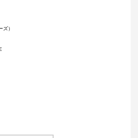
ーズ）
Ｅ